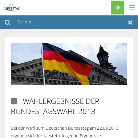
RATHAUS & POLITIK
Suchen
Zur
LEBEN & WOHNEN
FREIZEIT & TOURISMUS
FAMILIEN & SENIOREN
BAUEN & KLIMASCHUTZ
♿
WAHLERGEBNISSE DER

BUNDESTAGSWAHL 2013
Bei der Wahl zum Deutschen Bundestag am 22.09.2013
ergeben sich für Niestetal folgende Ergebnisse: