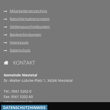
Mitarbeiterverzeichnis
Ratsinformationssystem
Stellenausschreibungen
Bankverbindungen
Impressum
Datenschutz
KONTAKT

Gemeinde Niestetal
Dr.-Walter-Lübcke-Platz 1, 34266 Niestetal
Tel.: 0561 5202-0
Fax: 0561 5202-60
info@niestetal.de
DATENSCHUTZHINWEIS