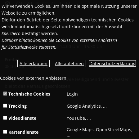
ÖFFNUNGSZEITEN

Wir verwenden Cookies, um Ihnen die optimale Nutzung unserer
Webseite zu ermöglichen.
Die für den Betrieb der Seite notwendigen technischen Cookies
Montags
werden automatisch gesetzt und können mit der Auswahl
08:30 Uhr - 12:00 Uhr und 14:00 Uhr - 18:00 Uhr
Speichern
bestätigt werden.
Dienstag - Donnerstag
Darüber hinaus können Sie Cookies von externen Anbietern
08:30 Uhr - 12:00 Uhr und 14:00 Uhr - 15:30 Uhr
für Statistikzwecke zulassen.
Freitag
Datenschutzerklärung
08:30 Uhr - 12:00 Uhr
Cookies von externen Anbietern
An gesetzlichen Feiertagen sowie Heiligabend und Silvester
bleibt das Rathaus geschlossen.
Technische Cookies
Login
Tracking
Google Analytics, ...
Videodienste
YouTube, ...
Google Maps, OpenStreetMaps,
Kartendienste
...