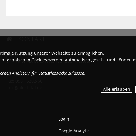
KONTAKT

ptimale Nutzung unserer Webseite zu ermöglichen.
Gemeinde Niestetal
igen technischen Cookies werden automatisch gesetzt und können 
Dr.-Walter-Lübcke-Platz 1, 34266 Niestetal
rnen Anbietern für Statistikzwecke zulassen.
Tel.: 0561 5202-0
Fax: 0561 5202-60
info@niestetal.de
Login
Google Analytics, ...