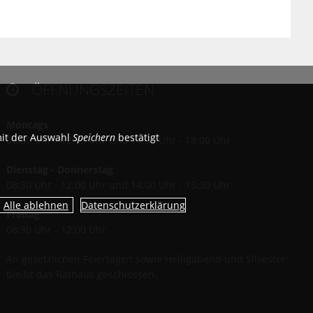
ÖFFNUNGSZEITEN

Montags
mit der Auswahl
Speichern
bestätigt
08:30 Uhr - 12:00 Uhr und 14:00 Uhr - 18:00 Uhr
Dienstag - Donnerstag
08:30 Uhr - 12:00 Uhr und 14:00 Uhr - 15:30 Uhr
Datenschutzerklärung
Freitag
08:30 Uhr - 12:00 Uhr
An gesetzlichen Feiertagen sowie Heiligabend und Silvester
bleibt das Rathaus geschlossen.