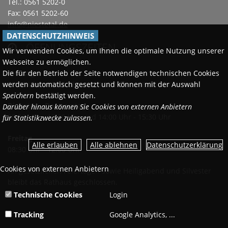
Tel.: 0561 5202-0
Fax: 0561 5202-60
info@niestetal.de
DATENSCHUTZHINWEIS
ÖFFNUNGSZEITEN

Wir verwenden Cookies, um Ihnen die optimale Nutzung unserer
Webseite zu ermöglichen.
Die für den Betrieb der Seite notwendigen technischen Cookies
Montags
werden automatisch gesetzt und können mit der Auswahl
08:30 Uhr - 12:00 Uhr und 14:00 Uhr - 18:00 Uhr
Speichern
bestätigt werden.
Dienstag - Donnerstag
Darüber hinaus können Sie Cookies von externen Anbietern
08:30 Uhr - 12:00 Uhr und 14:00 Uhr - 15:30 Uhr
für Statistikzwecke zulassen.
Freitag
Datenschutzerklärung
08:30 Uhr - 12:00 Uhr
Cookies von externen Anbietern
An gesetzlichen Feiertagen sowie Heiligabend und Silvester
bleibt das Rathaus geschlossen.
Technische Cookies
Login
Tracking
Google Analytics, ...