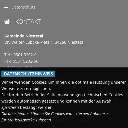
Datenschutz
KONTAKT

Gemeinde Niestetal
Dr.-Walter-Lübcke-Platz 1, 34266 Niestetal
Tel.: 0561 5202-0
Fax: 0561 5202-60
info@niestetal.de
DATENSCHUTZHINWEIS
ÖFFNUNGSZEITEN

Wir verwenden Cookies, um Ihnen die optimale Nutzung unserer
Webseite zu ermöglichen.
Montags
Die für den Betrieb der Seite notwendigen technischen Cookies
08:30 Uhr - 12:00 Uhr und 14:00 Uhr - 18:00 Uhr
werden automatisch gesetzt und können mit der Auswahl
Speichern
bestätigt werden.
Dienstag - Donnerstag
Darüber hinaus können Sie Cookies von externen Anbietern
08:30 Uhr - 12:00 Uhr und 14:00 Uhr - 15:30 Uhr
für Statistikzwecke zulassen.