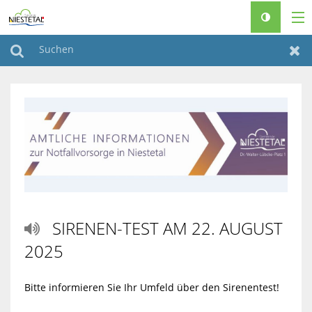
RATHAUS & POLITIK
Suchen
Zur
LEBEN & WOHNEN
FREIZEIT & TOURISMUS
FAMILIEN & SENIOREN
BAUEN & KLIMASCHUTZ
♿
SIRENEN-TEST AM 22. AUGUST

2025
Bitte informieren Sie Ihr Umfeld über den Sirenentest!