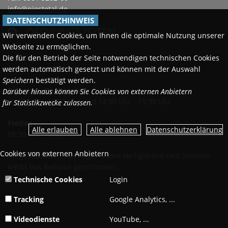
info@niestetal.de
DATENSCHUTZHINWEIS
ÖFFNUNGSZEITEN

Wir verwenden Cookies, um Ihnen die optimale Nutzung unserer
Webseite zu ermöglichen.
Die für den Betrieb der Seite notwendigen technischen Cookies
Montags
werden automatisch gesetzt und können mit der Auswahl
08:30 Uhr - 12:00 Uhr und 14:00 Uhr - 18:00 Uhr
Speichern
bestätigt werden.
Dienstag - Donnerstag
Darüber hinaus können Sie Cookies von externen Anbietern
08:30 Uhr - 12:00 Uhr und 14:00 Uhr - 15:30 Uhr
für Statistikzwecke zulassen.
Freitag
Datenschutzerklärung
08:30 Uhr - 12:00 Uhr
Cookies von externen Anbietern
An gesetzlichen Feiertagen sowie Heiligabend und Silvester
bleibt das Rathaus geschlossen.
Technische Cookies
Login
Tracking
Google Analytics, ...
Videodienste
YouTube, ...