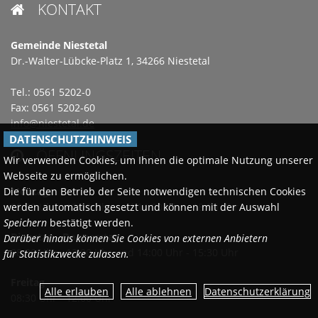
KONTAKT

Gemeinde Niestetal
Dr.-Walter-Lübcke-Platz 1, 34266 Niestetal
Tel.: 0561 5202-0
Fax: 0561 5202-60
info@niestetal.de
DATENSCHUTZHINWEIS
ÖFFNUNGSZEITEN

Wir verwenden Cookies, um Ihnen die optimale Nutzung unserer
Webseite zu ermöglichen.
Montags
Die für den Betrieb der Seite notwendigen technischen Cookies
08:30 Uhr - 12:00 Uhr und 14:00 Uhr - 18:00 Uhr
werden automatisch gesetzt und können mit der Auswahl
Speichern
bestätigt werden.
Dienstag - Donnerstag
Darüber hinaus können Sie Cookies von externen Anbietern
08:30 Uhr - 12:00 Uhr und 14:00 Uhr - 15:30 Uhr
für Statistikzwecke zulassen.
Freitag
Datenschutzerklärung
08:30 Uhr - 12:00 Uhr