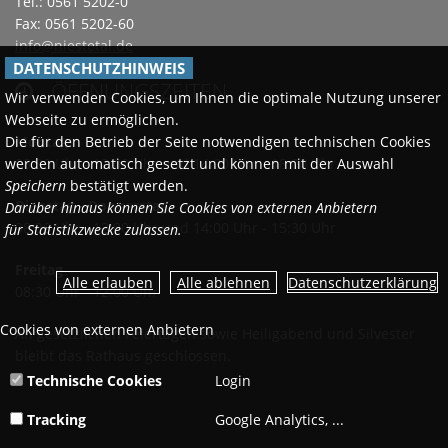
Tel.: 0561 5202-0
Fax: 0561 5202-60
info@niestetal.de
DATENSCHUTZHINWEIS
ÖFFNUNGSZEITEN

Wir verwenden Cookies, um Ihnen die optimale Nutzung unserer
Webseite zu ermöglichen.
Montags
Die für den Betrieb der Seite notwendigen technischen Cookies
08:30 Uhr - 12:00 Uhr und 14:00 Uhr - 18:00 Uhr
werden automatisch gesetzt und können mit der Auswahl
Speichern
bestätigt werden.
Dienstag - Donnerstag
Darüber hinaus können Sie Cookies von externen Anbietern
08:30 Uhr - 12:00 Uhr und 14:00 Uhr - 15:30 Uhr
für Statistikzwecke zulassen.
Freitag
Datenschutzerklärung
08:30 Uhr - 12:00 Uhr
Cookies von externen Anbietern
An gesetzlichen Feiertagen sowie Heiligabend und Silvester
bleibt das Rathaus geschlossen.
Technische Cookies
Login
Tracking
Google Analytics, ...