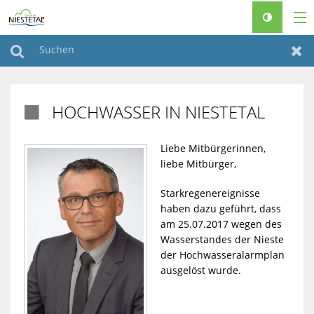
RATHAUS & POLITIK
Suchen
Zur
LEBEN & WOHNEN
HOCHWASSER IN NIESTETAL

FREIZEIT & TOURISMUS
FAMILIEN & SENIOREN
Liebe Mitbürgerinnen,
liebe Mitbürger,
BAUEN & KLIMASCHUTZ
Starkregenereignisse
haben dazu geführt, dass
♿
am 25.07.2017 wegen des
Wasserstandes der Nieste
der Hochwasseralarmplan
ausgelöst wurde.