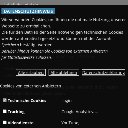
info@niestetal.de
DATENSCHUTZHINWEIS
ÖFFNUNGSZEITEN

Wir verwenden Cookies, um Ihnen die optimale Nutzung unserer
Webseite zu ermöglichen.
Die für den Betrieb der Seite notwendigen technischen Cookies
Montags
werden automatisch gesetzt und können mit der Auswahl
08:30 Uhr - 12:00 Uhr und 14:00 Uhr - 18:00 Uhr
Speichern
bestätigt werden.
Dienstag - Donnerstag
Darüber hinaus können Sie Cookies von externen Anbietern
08:30 Uhr - 12:00 Uhr und 14:00 Uhr - 15:30 Uhr
für Statistikzwecke zulassen.
Freitag
Datenschutzerklärung
08:30 Uhr - 12:00 Uhr
Cookies von externen Anbietern
An gesetzlichen Feiertagen sowie Heiligabend und Silvester
bleibt das Rathaus geschlossen.
Technische Cookies
Login
Tracking
Google Analytics, ...
Videodienste
YouTube, ...