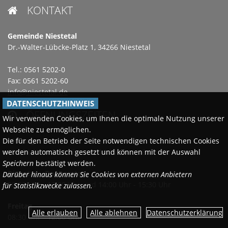
KONTAKT

Gemeinde Niestetal
Dr.-Walter-Lübcke-Platz 1, 34266 Niestetal
Tel.: 0561 5202-0
Fax: 0561 5202-60
info@niestetal.de
DATENSCHUTZHINWEIS
ÖFFNUNGSZEITEN

Wir verwenden Cookies, um Ihnen die optimale Nutzung unserer
Webseite zu ermöglichen.
Die für den Betrieb der Seite notwendigen technischen Cookies
Montags
werden automatisch gesetzt und können mit der Auswahl
08:30 Uhr - 12:00 Uhr und 14:00 Uhr - 18:00 Uhr
Speichern
bestätigt werden.
Dienstag - Donnerstag
Darüber hinaus können Sie Cookies von externen Anbietern
08:30 Uhr - 12:00 Uhr und 14:00 Uhr - 15:30 Uhr
für Statistikzwecke zulassen.
Freitag
Datenschutzerklärung
08:30 Uhr - 12:00 Uhr