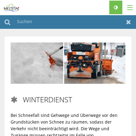
RATHAUS & POLITIK
Suchen
Zur
LEBEN & WOHNEN
FREIZEIT & TOURISMUS
FAMILIEN & SENIOREN
BAUEN & KLIMASCHUTZ
♿
WINTERDIENST

Bei Schneefall sind Gehwege und Überwege vor den
Grundstücken
von Schnee zu räumen, sodass der
Verkehr nicht beeinträchtigt wird.
Die Wege und
Zugänge müssen rechtzeitig im Falle von