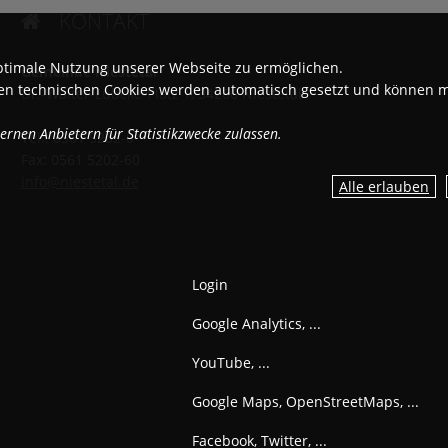
KONTAKT

ptimale Nutzung unserer Webseite zu ermöglichen.
Gemeinde Niestetal
igen technischen Cookies werden automatisch gesetzt und können 
Dr.-Walter-Lübcke-Platz 1, 34266 Niestetal
rnen Anbietern für Statistikzwecke zulassen.
Tel.: 0561 5202-0
Fax: 0561 5202-60
info@niestetal.de
Login
Google Analytics, ...
YouTube, ...
Google Maps, OpenStreetMaps, ...
Facebook, Twitter, ...