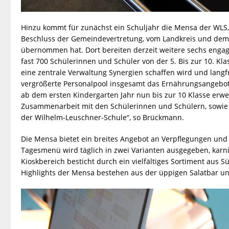
Hinzu kommt für zunächst ein Schuljahr die Mensa der WLS, 
Beschluss der Gemeindevertretung, vom Landkreis und dem
übernommen hat. Dort bereiten derzeit weitere sechs engagie
fast 700 Schülerinnen und Schüler von der 5. Bis zur 10. Kla
eine zentrale Verwaltung Synergien schaffen wird und langf
vergrößerte Personalpool insgesamt das Ernährungsangebot 
ab dem ersten Kindergarten Jahr nun bis zur 10 Klasse erw
Zusammenarbeit mit den Schülerinnen und Schülern, sowie 
der Wilhelm-Leuschner-Schule“, so Brückmann.
Die Mensa bietet ein breites Angebot an Verpflegungen und te
Tagesmenü wird täglich in zwei Varianten ausgegeben, karnivo
Kioskbereich besticht durch ein vielfältiges Sortiment aus
Highlights der Mensa bestehen aus der üppigen Salatbar u