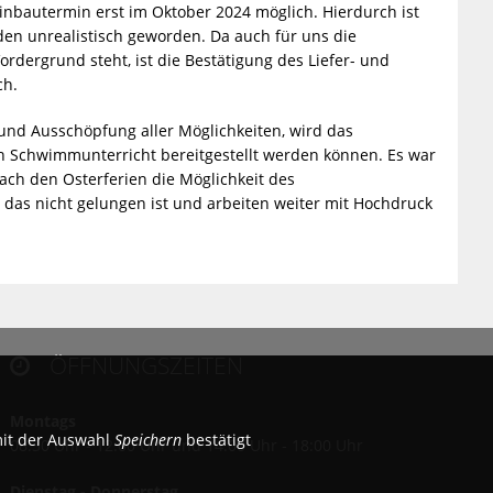
inbautermin erst im Oktober 2024 möglich. Hierdurch ist
en unrealistisch geworden. Da auch für uns die
dergrund steht, ist die Bestätigung des Liefer- und
ich.
nd Ausschöpfung aller Möglichkeiten, wird das
n Schwimmunterricht bereitgestellt werden können. Es war
ach den Osterferien die Möglichkeit des
as nicht gelungen ist und arbeiten weiter mit Hochdruck
ÖFFNUNGSZEITEN

Montags
mit der Auswahl
Speichern
bestätigt
08:30 Uhr - 12:00 Uhr und 14:00 Uhr - 18:00 Uhr
Dienstag - Donnerstag