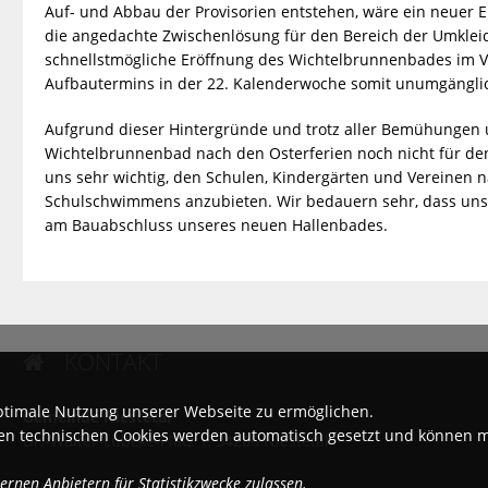
Auf- und Abbau der Provisorien entstehen, wäre ein neuer E
die angedachte Zwischenlösung für den Bereich der Umkleid
schnellstmögliche Eröffnung des Wichtelbrunnenbades im Vor
Aufbautermins in der 22. Kalenderwoche somit unumgängl
Aufgrund dieser Hintergründe und trotz aller Bemühungen u
Wichtelbrunnenbad nach den Osterferien noch nicht für de
uns sehr wichtig, den Schulen, Kindergärten und Vereinen n
Schulschwimmens anzubieten. Wir bedauern sehr, dass uns d
am Bauabschluss unseres neuen Hallenbades.
KONTAKT

ptimale Nutzung unserer Webseite zu ermöglichen.
Gemeinde Niestetal
igen technischen Cookies werden automatisch gesetzt und können 
Dr.-Walter-Lübcke-Platz 1, 34266 Niestetal
rnen Anbietern für Statistikzwecke zulassen.