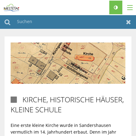
RATHAUS & POLITIK
Suchen
Zur
LEBEN & WOHNEN
FREIZEIT & TOURISMUS
FAMILIEN & SENIOREN
BAUEN & KLIMASCHUTZ
♿
KIRCHE, HISTORISCHE HÄUSER,

KLEINE SCHULE
Eine erste kleine Kirche wurde in Sandershausen
vermutlich im 14. Jahrhundert erbaut. Denn im Jahr