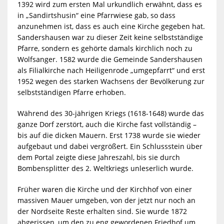
1392 wird zum ersten Mal urkundlich erwähnt, dass es
in „Sandirtshusin“ eine Pfarrwiese gab, so dass
anzunehmen ist, dass es auch eine Kirche gegeben hat.
Sandershausen war zu dieser Zeit keine selbstständige
Pfarre, sondern es gehörte damals kirchlich noch zu
Wolfsanger. 1582 wurde die Gemeinde Sandershausen
als Filialkirche nach Heiligenrode „umgepfarrt“ und erst
1952 wegen des starken Wachsens der Bevölkerung zur
selbstständigen Pfarre erhoben.
Während des 30-jährigen Kriegs (1618-1648) wurde das
ganze Dorf zerstört, auch die Kirche fast vollständig –
bis auf die dicken Mauern. Erst 1738 wurde sie wieder
aufgebaut und dabei vergrößert. Ein Schlussstein über
dem Portal zeigte diese Jahreszahl, bis sie durch
Bombensplitter des 2. Weltkriegs unleserlich wurde.
Früher waren die Kirche und der Kirchhof von einer
massiven Mauer umgeben, von der jetzt nur noch an
der Nordseite Reste erhalten sind. Sie wurde 1872
abgerissen, um den zu eng gewordenen Friedhof um