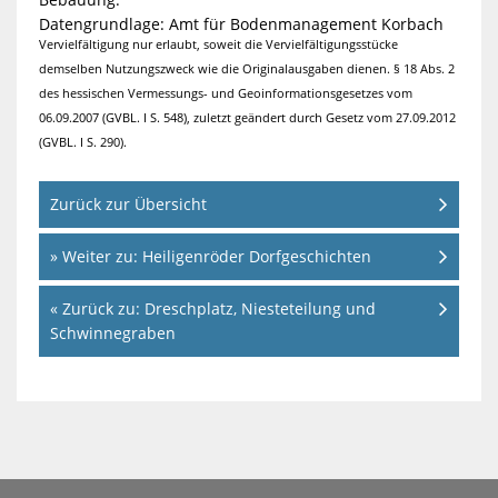
Datengrundlage: Amt für Bodenmanagement Korbach
Vervielfältigung nur erlaubt, soweit die Vervielfältigungsstücke
demselben Nutzungszweck wie die Originalausgaben dienen. § 18 Abs. 2
des hessischen Vermessungs- und Geoinformationsgesetzes vom
06.09.2007 (GVBL. I S. 548), zuletzt geändert durch Gesetz vom 27.09.2012
(GVBL. I S. 290).
Zurück zur Übersicht
» Weiter zu: Heiligenröder Dorfgeschichten
« Zurück zu: Dreschplatz, Niesteteilung und
Schwinnegraben