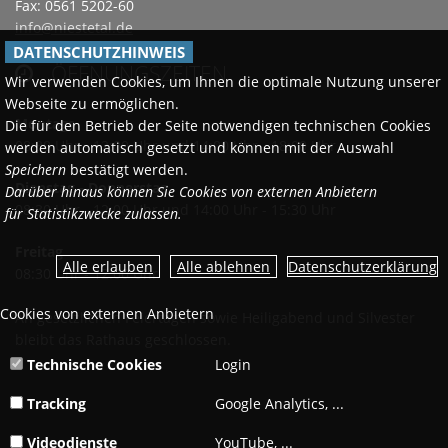
Fax: 0561 5202-60
info@niestetal.de
DATENSCHUTZHINWEIS
ÖFFNUNGSZEITEN

Wir verwenden Cookies, um Ihnen die optimale Nutzung unserer
Webseite zu ermöglichen.
Montags
Die für den Betrieb der Seite notwendigen technischen Cookies
08:30 Uhr - 12:00 Uhr und 14:00 Uhr - 18:00 Uhr
werden automatisch gesetzt und können mit der Auswahl
Speichern
bestätigt werden.
Dienstag - Donnerstag
Darüber hinaus können Sie Cookies von externen Anbietern
08:30 Uhr - 12:00 Uhr und 14:00 Uhr - 15:30 Uhr
für Statistikzwecke zulassen.
Freitag
Datenschutzerklärung
08:30 Uhr - 12:00 Uhr
Cookies von externen Anbietern
An gesetzlichen Feiertagen sowie Heiligabend und Silvester
bleibt das Rathaus geschlossen.
Technische Cookies
Login
Tracking
Google Analytics, ...
Videodienste
YouTube, ...