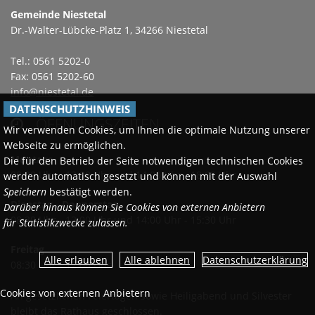
Gemeinde Niestetal
Dr.-Walter-Lübcke-Platz 1, 34266 Niestetal
Tel.: 0561 5202-0
Fax: 0561 5202-60
info@niestetal.de
DATENSCHUTZHINWEIS
ÖFFNUNGSZEITEN

Wir verwenden Cookies, um Ihnen die optimale Nutzung unserer
Webseite zu ermöglichen.
Montags
Die für den Betrieb der Seite notwendigen technischen Cookies
08:30 Uhr - 12:00 Uhr und 14:00 Uhr - 18:00 Uhr
werden automatisch gesetzt und können mit der Auswahl
Speichern
bestätigt werden.
Dienstag - Donnerstag
Darüber hinaus können Sie Cookies von externen Anbietern
08:30 Uhr - 12:00 Uhr und 14:00 Uhr - 15:30 Uhr
für Statistikzwecke zulassen.
Freitag
Datenschutzerklärung
08:30 Uhr - 12:00 Uhr
Cookies von externen Anbietern
An gesetzlichen Feiertagen sowie Heiligabend und Silvester
bleibt das Rathaus geschlossen.