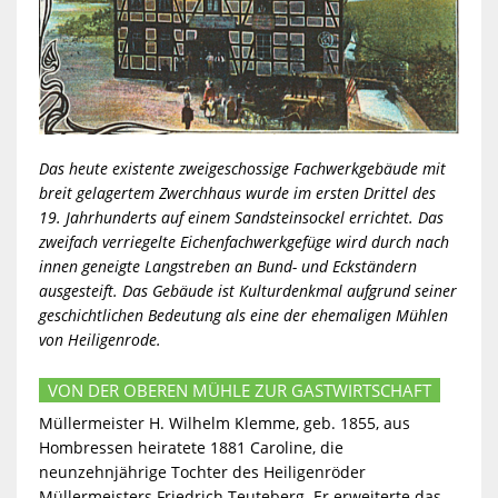
Das heute existente zweigeschossige Fachwerkgebäude mit
breit gelagertem Zwerchhaus wurde im ersten Drittel des
19. Jahrhunderts auf einem Sandsteinsockel errichtet. Das
zweifach verriegelte Eichenfachwerkgefüge wird durch nach
innen geneigte Langstreben an Bund- und Eckständern
ausgesteift. Das Gebäude ist Kulturdenkmal aufgrund seiner
geschichtlichen Bedeutung als eine der ehemaligen Mühlen
von Heiligenrode.
VON DER OBEREN MÜHLE ZUR GASTWIRTSCHAFT
Müllermeister H. Wilhelm Klemme, geb. 1855, aus
Hombressen heiratete 1881 Caroline, die
neunzehnjährige Tochter des Heiligenröder
Müllermeisters Friedrich Teuteberg. Er erweiterte das