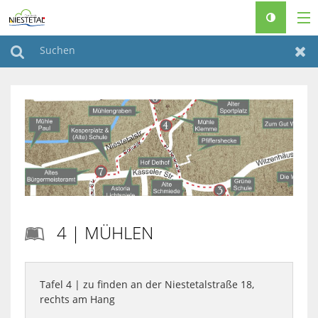
RATHAUS & POLITIK
Suchen
Zur
LEBEN & WOHNEN
FREIZEIT & TOURISMUS
FAMILIEN & SENIOREN
BAUEN & KLIMASCHUTZ
♿
4 | MÜHLEN

Tafel 4 | zu finden an der Niestetalstraße 18,
rechts am Hang