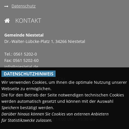
Datenschutz
KONTAKT

Gemeinde Niestetal
Dr.-Walter-Lübcke-Platz 1, 34266 Niestetal
Tel.: 0561 5202-0
Fax: 0561 5202-60
info@niestetal.de
DATENSCHUTZHINWEIS
ÖFFNUNGSZEITEN

Wir verwenden Cookies, um Ihnen die optimale Nutzung unserer
Webseite zu ermöglichen.
Montags
Die für den Betrieb der Seite notwendigen technischen Cookies
08:30 Uhr - 12:00 Uhr und 14:00 Uhr - 18:00 Uhr
werden automatisch gesetzt und können mit der Auswahl
Speichern
bestätigt werden.
Dienstag - Donnerstag
Darüber hinaus können Sie Cookies von externen Anbietern
08:30 Uhr - 12:00 Uhr und 14:00 Uhr - 15:30 Uhr
für Statistikzwecke zulassen.