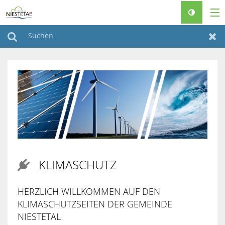
RATHAUS & POLITIK
Suchen
Zur
LEBEN & WOHNEN
FREIZEIT & TOURISMUS
FAMILIEN & SENIOREN
BAUEN & KLIMASCHUTZ
♿
KLIMASCHUTZ

HERZLICH WILLKOMMEN AUF DEN
KLIMASCHUTZSEITEN DER GEMEINDE
NIESTETAL