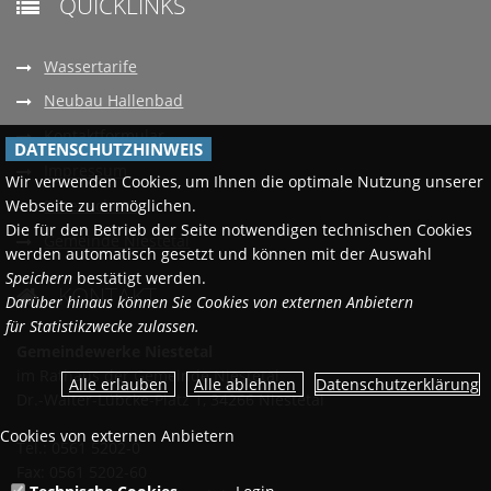
QUICKLINKS

Wassertarife
Neubau Hallenbad
Kontaktformular
DATENSCHUTZHINWEIS
Impressum
Wir verwenden Cookies, um Ihnen die optimale Nutzung unserer
Webseite zu ermöglichen.
Datenschutz
Die für den Betrieb der Seite notwendigen technischen Cookies
Gemeinde Niestetal
werden automatisch gesetzt und können mit der Auswahl
Speichern
bestätigt werden.
KONTAKT

Darüber hinaus können Sie Cookies von externen Anbietern
für Statistikzwecke zulassen.
Gemeindewerke Niestetal
im Rathaus der Gemeinde Niestetal
Datenschutzerklärung
Dr.-Walter-Lübcke-Platz 1, 34266 Niestetal
Cookies von externen Anbietern
Tel.: 0561 5202-0
Fax: 0561 5202-60