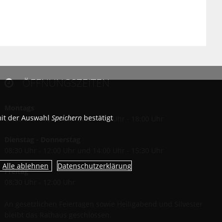
ÖFFNUNGSZEITEN

Montags
mit der Auswahl
Speichern
bestätigt
08:30 Uhr - 12:00 Uhr und 14:00 Uhr - 18:00 Uhr
Dienstag - Donnerstag
08:30 Uhr - 12:00 Uhr und 14:00 Uhr - 15:30 Uhr
Datenschutzerklärung
Freitag
08:30 Uhr - 12:00 Uhr
An gesetzlichen Feiertagen sowie Heiligabend und Silvester
bleibt das Rathaus geschlossen.