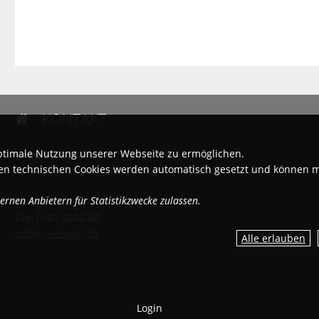
KONTAKT

ptimale Nutzung unserer Webseite zu ermöglichen.
Gemeinde Niestetal
igen technischen Cookies werden automatisch gesetzt und können 
Dr.-Walter-Lübcke-Platz 1, 34266 Niestetal
rnen Anbietern für Statistikzwecke zulassen.
Tel.: 0561 5202-0
Fax: 0561 5202-60
info@niestetal.de
Login